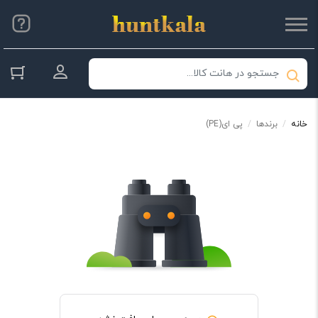
ورود به حس
خانه
/
برندها
/
پی ای(PE)