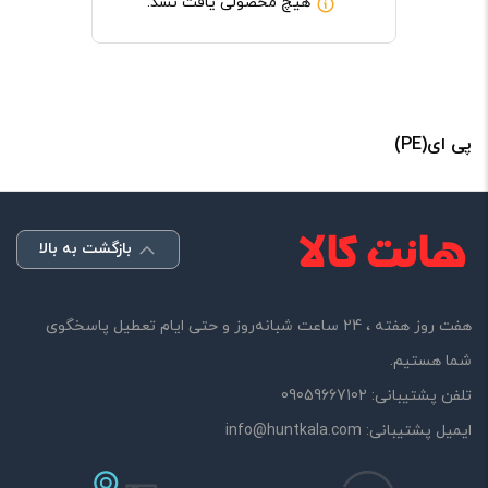
هیچ محصولی یافت نشد.
پی ای(PE)
بازگشت به بالا
هفت روز هفته ، 24 ساعت شبانه‌روز و حتی ایام تعطیل پاسخگوی
شما هستیم.
تلفن پشتیبانی:
09059667102
ایمیل پشتیبانی:
info@huntkala.com