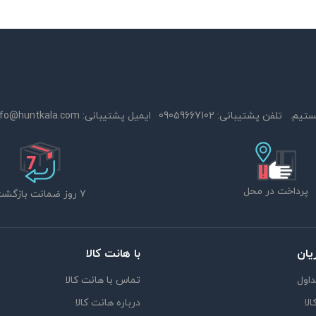
تلفن پشتیبانی:
09059667102
ایمیل پشتیبانی:
nfo@huntkala.com
پرداخت در محل
7 روز ضمانت بازگشت
یان
با هانت کالا
اول
تماس با هانت کالا
لا
درباره هانت کالا