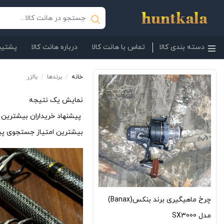
دسته بندی کالا
تماس با هانت کالا
درباره هانت کالا
پشتیبا
خانه
/
برندها
/
بالزر
نمایش یک نتیجه
پیشنهاد خریداران
بیشترین ا
بیشترین امتیاز
جستجوی پی
چرخ ماهیگیری برند بنکس(Banax)
مدل SX3000