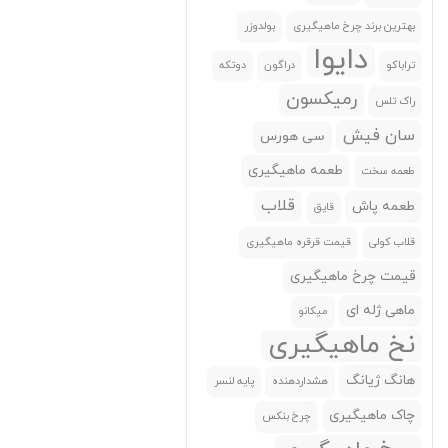
بهترین برند چرخ ماهیگیری
بولدوزر
ریوجی
(0)
دایوا
ساپا(Sapa)
(0)
تراباکو
دراگون
دوتکه
رمیکسون
سان فیش
(0)
راک تلس
سایدون(Seidon)
(0)
سان فیش
سی هورس
سی هورس
(0)
طعمه ماهیگیری
طعمه سخت
سیدون
(0)
قلاب
طعمه پاش
قایق
سیل استار
(0)
قلاب کولی
قیمت قرقره ماهیگیری
سیماگو
(0)
قیمت چرخ ماهیگیری
شکسپیر(Shakespear)
(0)
ماهی ژله ای
میکانو
شیمانو(Shimano)
(0)
نخ ماهیگیری
فایرفاکس(Firefox)
(0)
هانگ ژیانگ
هشداردهنده
پایه لنسر
فونیکس
(0)
چاک ماهیگیری
چرخ بنکس
کاپیتان(Captain)
(0)