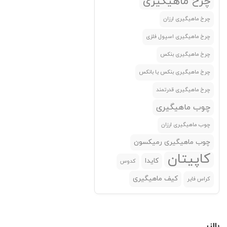
چرخ ماهیگیری
کاسی(Casi)
(0)
چرخ ماهیگیری ارزان
کاملیون
(0)
چرخ ماهیگیری اسپول فلزی
کایدا(KAIDA)
(0)
چرخ ماهیگیری بنکس
کبرا(Cobra)
(0)
چرخ ماهیگیری بنکس یا بانکس
کدوس
(0)
چرخ ماهیگیری قدرتمند
کلاشینگ(Clashing)
(0)
چوب ماهیگیری
کوانهای(Qunhai)
(0)
چوب ماهیگیری ارزان
کولمیک(Colmic)
(0)
چوب ماهیگیری رمیکسون
گوانگوی(Guangwei)
(0)
کاپیتان
کایدا
کدوس
لایت استیک(Lightstick)
(0)
کیف ماهیگیری
کراس فایر
لیجیان
(0)
لیزارد
(0)
لیزارو
(0)
بالزر