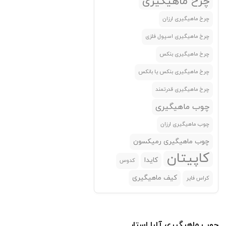
چرخ ماهیگیری
کاسی(Casi)
(0)
چرخ ماهیگیری ارزان
کاملیون
(0)
چرخ ماهیگیری اسپول فلزی
کایدا(KAIDA)
(0)
چرخ ماهیگیری بنکس
کبرا(Cobra)
(0)
چرخ ماهیگیری بنکس یا بانکس
کدوس
(0)
چرخ ماهیگیری قدرتمند
کلاشینگ(Clashing)
(0)
چوب ماهیگیری
کوانهای(Qunhai)
(0)
چوب ماهیگیری ارزان
کولمیک(Colmic)
(0)
چوب ماهیگیری رمیکسون
گوانگوی(Guangwei)
(0)
کاپیتان
کایدا
کدوس
لایت استیک(Lightstick)
(0)
کیف ماهیگیری
کراس فایر
لیجیان
(0)
لیزارد
(0)
لیزارو
(0)
چوب ماهیگیری آلبا استار