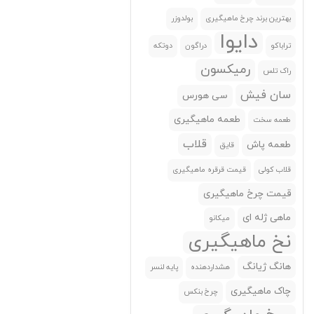
بهترین برند چرخ ماهیگیری
بولدوزر
ریوجی
(0)
دایوا
ساپا(Sapa)
(0)
تراباکو
دراگون
دوتکه
رمیکسون
سان فیش
(0)
راک تلس
سایدون(Seidon)
(0)
سان فیش
سی هورس
سی هورس
(0)
طعمه ماهیگیری
طعمه سخت
سیدون
(0)
قلاب
طعمه پاش
قایق
سیل استار
(0)
قلاب کولی
قیمت قرقره ماهیگیری
سیماگو
(0)
قیمت چرخ ماهیگیری
شکسپیر(Shakespear)
(0)
ماهی ژله ای
میکانو
شیمانو(Shimano)
(0)
نخ ماهیگیری
فایرفاکس(Firefox)
(0)
هانگ ژیانگ
هشداردهنده
پایه لنسر
فونیکس
(0)
چاک ماهیگیری
چرخ بنکس
کاپیتان(Captain)
(0)