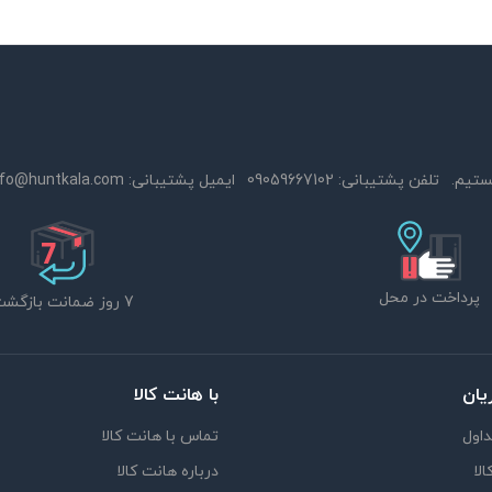
تلفن پشتیبانی:
09059667102
ایمیل پشتیبانی:
nfo@huntkala.com
پرداخت در محل
7 روز ضمانت بازگشت
یان
با هانت کالا
اول
تماس با هانت کالا
لا
درباره هانت کالا