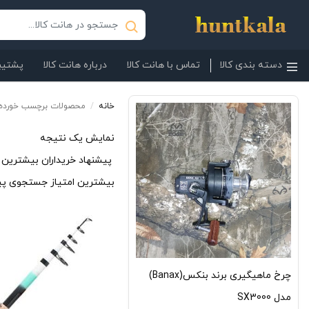
دسته بندی کالا
تماس با هانت کالا
درباره هانت کالا
پشتیبا
خانه
/
محصولات برچسب خورده “
نمایش یک نتیجه
پیشنهاد خریداران
بیشترین ا
بیشترین امتیاز
جستجوی پی
چرخ ماهیگیری برند بنکس(Banax)
مدل SX3000