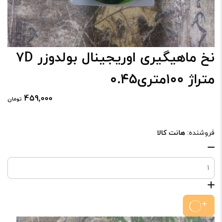
نخ ماهیگیری اوریجینال بولدوزر ۷D
متراژ ۱۰۰متری۰.۴۵
459,000
تومان
فروشنده:
هانت کالا
نخ
ماهیگیری
اوریجینال
بولدوزر
۷D