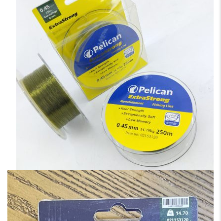
متری۰.۴۵
عدد