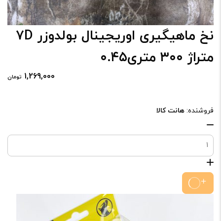
نخ ماهیگیری اوریجینال بولدوزر ۷D
متراژ ۳۰۰ متری۰.۴۵
1,269,000
تومان
فروشنده:
هانت کالا
نخ
ماهیگیری
اوریجینال
بولدوزر
۷D
متراژ
۳۰۰