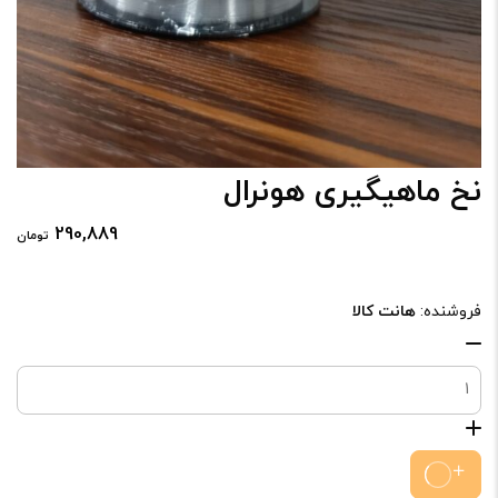
نخ ماهیگیری هونرال
290,889
تومان
فروشنده:
هانت کالا
نخ
ماهیگیری
هونرال
عدد