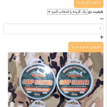
این
انتخاب گزینه ها
محصول
ظرفیت نخ
دارای
نخ
انواع
ماهیگیری
مختلفی
اوکاسیا
می
تی
باشد.
افزودن به سبد خرید
فورس
گزینه
عدد
ها
ممکن
است
در
صفحه
محصول