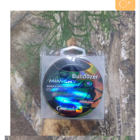
کارپ
مستر۰.۴۰
عدد