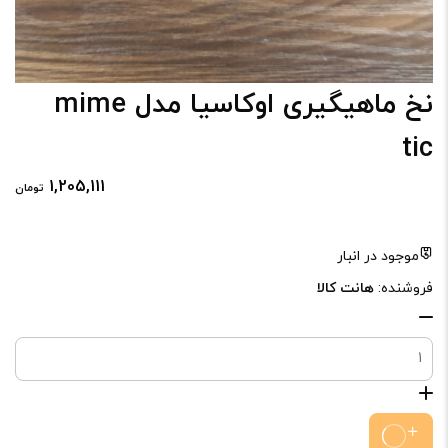
نخ ماهیگیری اوکاسیا مدل mime
tic
1,205,111
تومان
موجود در انبار
فروشنده:
هانت کالا
نخ
ماهیگیری
اوکاسیا
مدل
mime