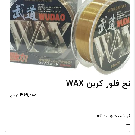
نخ فلور کربن WAX
469,000
تومان
فروشنده:
هانت کالا
نخ