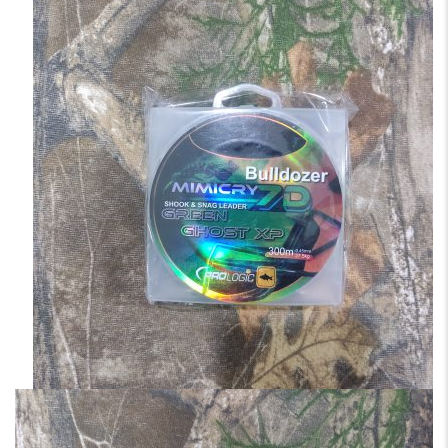
متراژ
۱۰۰متری۰.۴۵
عدد