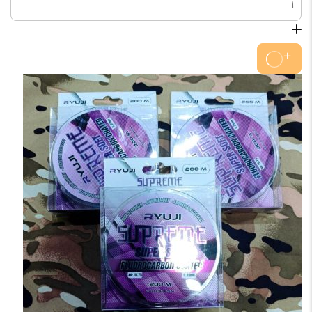
فلور
کربن
WAX
عدد