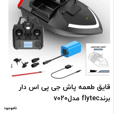
قایق طعمه پاش جی پی اس دار
برندflytec مدلv020
ناموجود