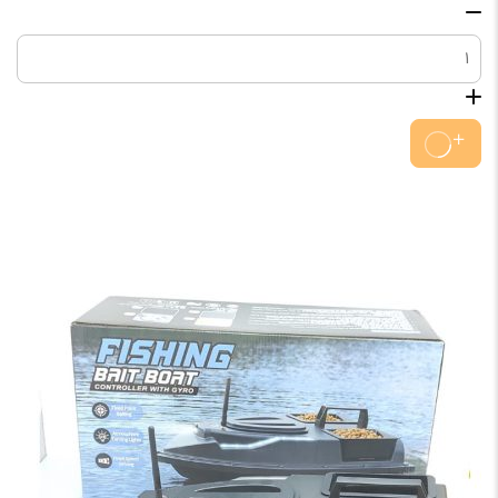
طعمه
پاش
موشکی
عدد