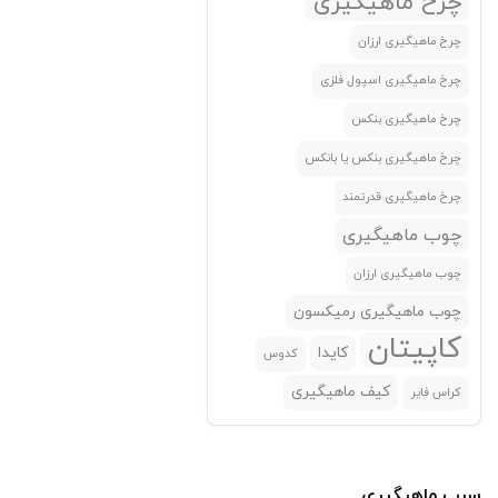
چرخ ماهیگیری
کاسی(Casi)
(0)
چرخ ماهیگیری ارزان
کاملیون
(0)
چرخ ماهیگیری اسپول فلزی
کایدا(KAIDA)
(0)
چرخ ماهیگیری بنکس
کبرا(Cobra)
(0)
چرخ ماهیگیری بنکس یا بانکس
کدوس
(0)
چرخ ماهیگیری قدرتمند
کلاشینگ(Clashing)
(0)
چوب ماهیگیری
کوانهای(Qunhai)
(0)
چوب ماهیگیری ارزان
کولمیک(Colmic)
(0)
چوب ماهیگیری رمیکسون
گوانگوی(Guangwei)
(0)
کاپیتان
کایدا
کدوس
لایت استیک(Lightstick)
(0)
کیف ماهیگیری
کراس فایر
لیجیان
(0)
لیزارد
(0)
لیزارو
(0)
سرب ماهیگیری