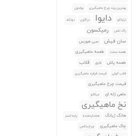
بهترین برند چرخ ماهیگیری
بولدوزر
ریوجی
(0)
دایوا
ساپا(Sapa)
(0)
تراباکو
دراگون
دوتکه
رمیکسون
سان فیش
(0)
راک تلس
سایدون(Seidon)
(0)
سان فیش
سی هورس
سی هورس
(0)
طعمه ماهیگیری
طعمه سخت
سیدون
(0)
قلاب
طعمه پاش
قایق
سیل استار
(0)
قلاب کولی
قیمت قرقره ماهیگیری
سیماگو
(0)
قیمت چرخ ماهیگیری
شکسپیر(Shakespear)
(0)
ماهی ژله ای
میکانو
شیمانو(Shimano)
(0)
نخ ماهیگیری
فایرفاکس(Firefox)
(0)
هانگ ژیانگ
هشداردهنده
پایه لنسر
فونیکس
(0)
چاک ماهیگیری
چرخ بنکس
کاپیتان(Captain)
(0)