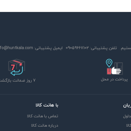
تلفن پشتیبانی:
09059667102
ایمیل پشتیبانی:
nfo@huntkala.com
پرداخت در محل
7 روز ضمانت بازگشت
یان
با هانت کالا
اول
تماس با هانت کالا
لا
درباره هانت کالا