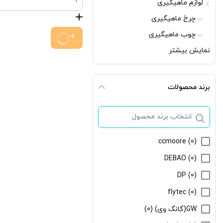
لوازم ماهیگیری
چسبان
چرخ ماهیگیری
عدد
چوب ماهیگیری
نمایش بیشتر
طعمه ماهیگیری
اسانس ماهیگیری
بویله ماهیگیری
برند محصولات
قاشقک ماهیگیری
لانسه ماهیگیری
لوفاک ماهیگیری
ccmoore
(0)
نخ ماهیگیری
DEBAO
(0)
لوازم جانبی ماهیگیری
DP
(0)
ریسه بویله
flytec
(0)
قاف ماهیگیری(ماهی کش)
GW(گانگ وی)
(0)
استاپر بویله